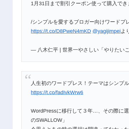
1月31日まで割引クーポン使って購入で
/シンプルを愛するブロガー向けワードプレ
https://t.co/D8PweN4mKD
@yagijimpei
よ
— 八木仁平 | 世界一やさしい「やりたいこと」
人生初のワードプレス！テーマはシンプル
https://t.co/fadIvkWrw6
WordPressに移行して３年…、その際
のSWALLOW」